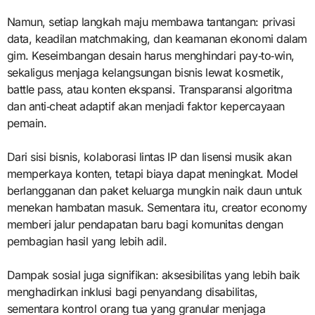
Namun, setiap langkah maju membawa tantangan: privasi
data, keadilan matchmaking, dan keamanan ekonomi dalam
gim. Keseimbangan desain harus menghindari pay‑to‑win,
sekaligus menjaga kelangsungan bisnis lewat kosmetik,
battle pass, atau konten ekspansi. Transparansi algoritma
dan anti‑cheat adaptif akan menjadi faktor kepercayaan
pemain.
Dari sisi bisnis, kolaborasi lintas IP dan lisensi musik akan
memperkaya konten, tetapi biaya dapat meningkat. Model
berlangganan dan paket keluarga mungkin naik daun untuk
menekan hambatan masuk. Sementara itu, creator economy
memberi jalur pendapatan baru bagi komunitas dengan
pembagian hasil yang lebih adil.
Dampak sosial juga signifikan: aksesibilitas yang lebih baik
menghadirkan inklusi bagi penyandang disabilitas,
sementara kontrol orang tua yang granular menjaga