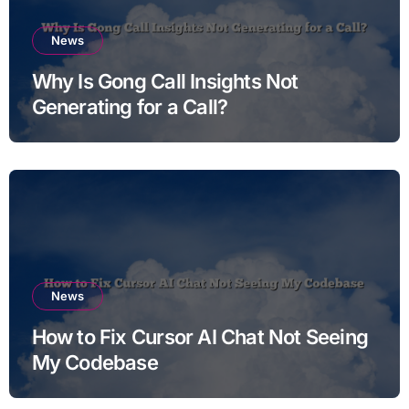
News
Why Is Gong Call Insights Not
Generating for a Call?
News
How to Fix Cursor AI Chat Not Seeing
My Codebase